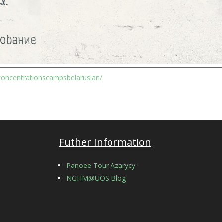
concentrationscampsbelarusian/
.
Futher Information
Panoee Tour Azarycy
NGHM@UOS Blog