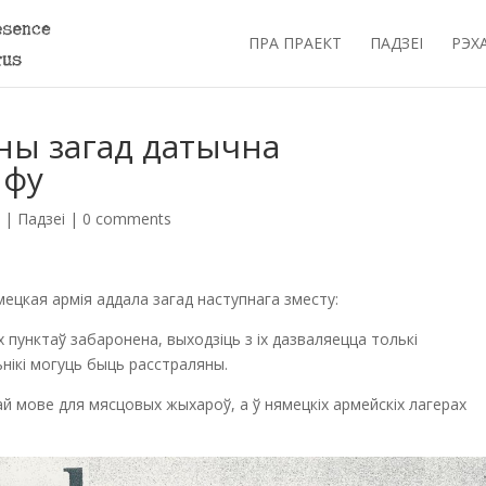
ПРА ПРАЕКТ
ПАДЗЕІ
РЭХ
ўны загад датычна
ыфу
|
Падзеі
|
0 comments
цкая армія аддала загад наступнага зместу:
пунктаў забаронена, выходзіць з іх дазваляецца толькі
нікі могуць быць расстраляны.
й мове для мясцовых жыхароў, а ў нямецкіх армейскіх лагерах