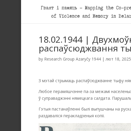
18.02.1944 | Двухмо
распаўсюджвання т
by
Research Group Azaryčy 1944
|
лют 18, 2025
З мэтай стрымаць распаўсюджванне тыфу няме
Любое перамяшчэнне па-за межамі населеных 
ў суправаджэнні нямецкага салдата. Парушаль
Гэтыя пастанаўленні былі выпушчаны на руска
раздаваліся перакладзеныя копіі.