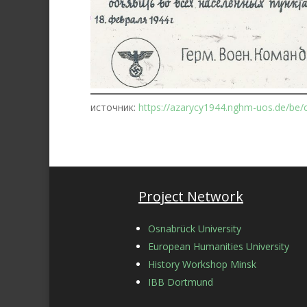
источник:
https://azarycy1944.nghm-uos.de/be/
Project Network
Osnabrück University
European Humanities University
History Workshop Minsk
IBB Dortmund